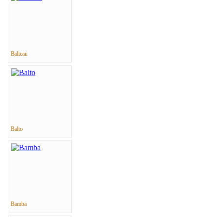
Balteau
Balto
Bamba