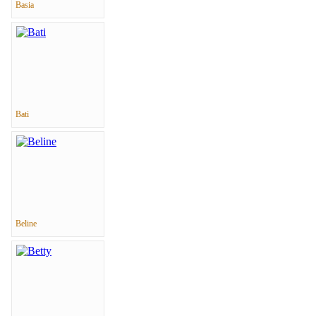
Basia
Bati
Beline